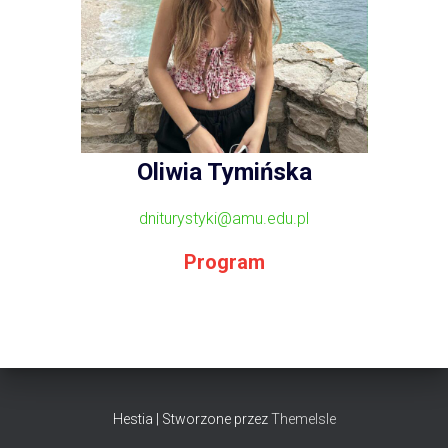
Oliwia Tymińska
dniturystyki@amu.edu.pl
Program
Hestia | Stworzone przez
ThemeIsle