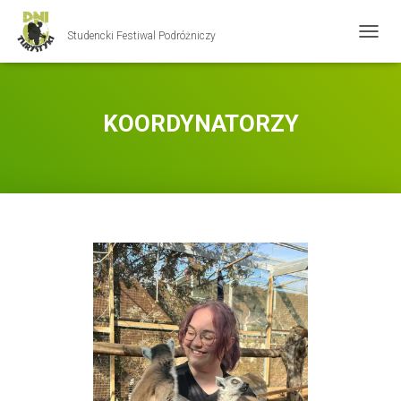
Studencki Festiwal Podróżniczy
P
R
Z
E
Ł
KOORDYNATORZY
Ą
C
Z
N
A
W
I
G
A
C
J
Ę