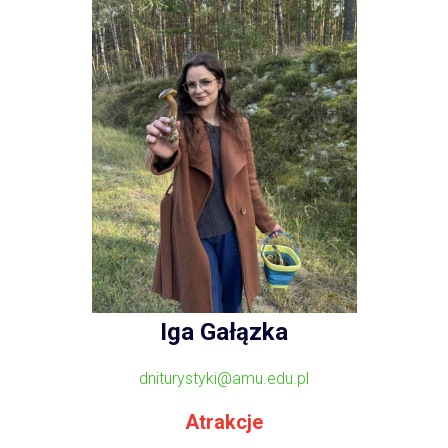
Iga Gałązka
dniturystyki@amu.edu.pl
Atrakcje